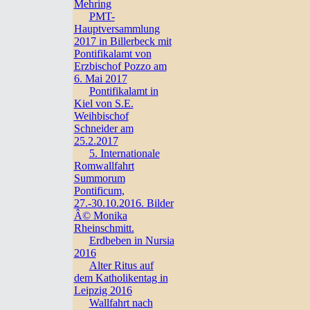
Mehring
PMT-
Hauptversammlung
2017 in Billerbeck mit
Pontifikalamt von
Erzbischof Pozzo am
6. Mai 2017
Pontifikalamt in
Kiel von S.E.
Weihbischof
Schneider am
25.2.2017
5. Internationale
Romwallfahrt
Summorum
Pontificum,
27.-30.10.2016. Bilder
Â© Monika
Rheinschmitt.
Erdbeben in Nursia
2016
Alter Ritus auf
dem Katholikentag in
Leipzig 2016
Wallfahrt nach