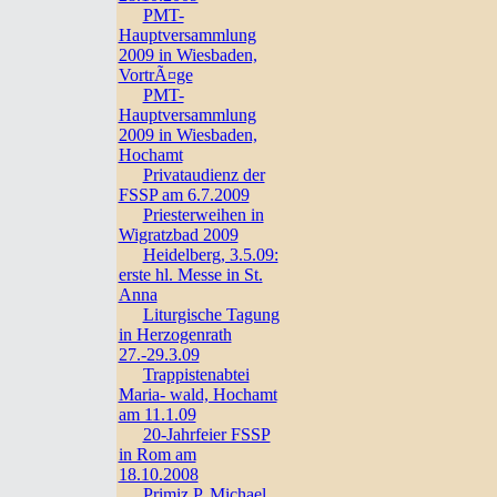
PMT-
Hauptversammlung
2009 in Wiesbaden,
VortrÃ¤ge
PMT-
Hauptversammlung
2009 in Wiesbaden,
Hochamt
Privataudienz der
FSSP am 6.7.2009
Priesterweihen in
Wigratzbad 2009
Heidelberg, 3.5.09:
erste hl. Messe in St.
Anna
Liturgische Tagung
in Herzogenrath
27.-29.3.09
Trappistenabtei
Maria- wald, Hochamt
am 11.1.09
20-Jahrfeier FSSP
in Rom am
18.10.2008
Primiz P. Michael