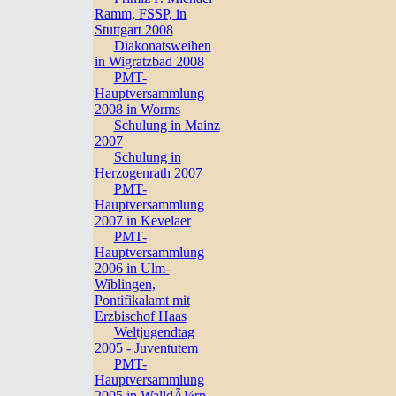
Ramm, FSSP, in
Stuttgart 2008
Diakonatsweihen
in Wigratzbad 2008
PMT-
Hauptversammlung
2008 in Worms
Schulung in Mainz
2007
Schulung in
Herzogenrath 2007
PMT-
Hauptversammlung
2007 in Kevelaer
PMT-
Hauptversammlung
2006 in Ulm-
Wiblingen,
Pontifikalamt mit
Erzbischof Haas
Weltjugendtag
2005 - Juventutem
PMT-
Hauptversammlung
2005 in WalldÃ¼rn,