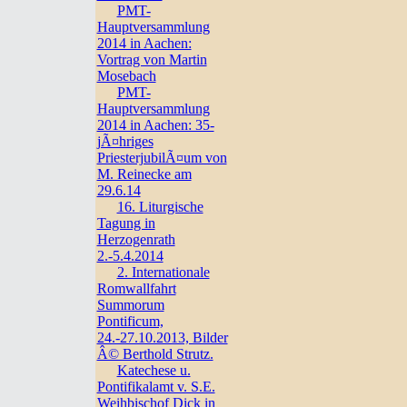
PMT-
Hauptversammlung
2014 in Aachen:
Vortrag von Martin
Mosebach
PMT-
Hauptversammlung
2014 in Aachen: 35-
jÃ¤hriges
PriesterjubilÃ¤um von
M. Reinecke am
29.6.14
16. Liturgische
Tagung in
Herzogenrath
2.-5.4.2014
2. Internationale
Romwallfahrt
Summorum
Pontificum,
24.-27.10.2013, Bilder
Â© Berthold Strutz.
Katechese u.
Pontifikalamt v. S.E.
Weihbischof Dick in