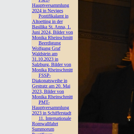
Hauptversammlung
2024 in Neviges
Pontifikalamt in
Altoetting in der
Basilika St. Anna, 1.
Juni 2024, Bilder von
Monika Rheinschmitt
Beerdigung
Wolfgang Graf
Waldstein am
31.10.2023 in
Salzburg, Bilder von
Monika Rheinschmitt
FSSP-
Diakonatsweihe in
Gestratz am 20. Mai
2023, Bilder von
Monika Rheinschmitt
PMT-
Hauptversammlung
2023 in Schifferstadt
11. Internationale
Romwallfahrt
Summorum