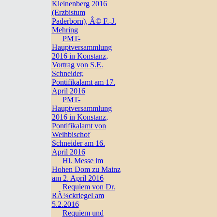
Kleinenberg 2016
(Erzbistum
Paderborn), Â© F.-J.
Mehring
PMT-
Hauptversammlung
2016 in Konstanz,
Vortrag von S.E.
Schneider,
Pontifikalamt am 17.
April 2016
PMT-
Hauptversammlung
2016 in Konstanz,
Pontifikalamt von
Weihbischof
Schneider am 16.
April 2016
Hl. Messe im
Hohen Dom zu Mainz
am 2. April 2016
Requiem von Dr.
RÃ¼ckriegel am
5.2.2016
Requiem und