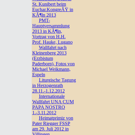
St. Kunibert beim
Euchar.KongreÃŸ in
KÃ¶ln 2013
PMT-
Hauptversammlung
2013 in KÃ¶ln,
Vortrag von H.H.
Prof. Hauke, Lugano
Wallfahrt nach
Kleinenberg 2013
(Erzbistum
Paderborn), Fotos von
Michael Weikmann,
Espeln
Liturgische Tagung
in Herzogenrath
28.11.-1.12.2012
Internationale
Wallfahrt UNA CUM
PAPA NOSTRO
1.-3.11.2012
Heimatprimiz von
Pater Riegger FSSP
am 29. Juli 2012 in
Villingen