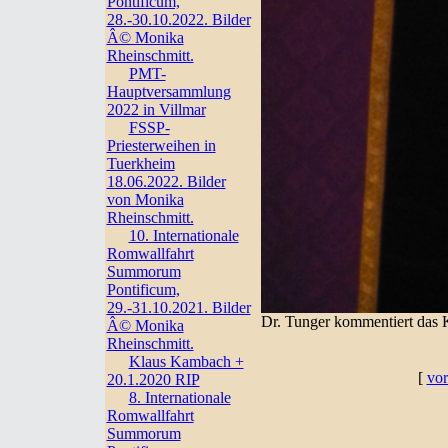
Pontificum,
28.-30.10.2022. Bilder
Â© Monika
Rheinschmitt.
PMT-
Hauptversammlung
2022 in Villmar
FSSP-
Priesterweihen in
Tuerkheim
18.06.2022. Bilder
von Monika
Rheinschmitt.
10. Internationale
Romwallfahrt
Summorum
Pontificum,
29.-31.10.2021. Bilder
Dr. Tunger kommentiert das 
Â© Monika
Rheinschmitt.
Klaus Kambach +
[
vor
20.1.2020 RIP
8. Internationale
Romwallfahrt
Summorum