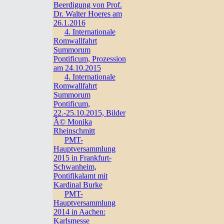
Beerdigung von Prof.
Dr. Walter Hoeres am
26.1.2016
4. Internationale
Romwallfahrt
Summorum
Pontificum, Prozession
am 24.10.2015
4. Internationale
Romwallfahrt
Summorum
Pontificum,
22.-25.10.2015, Bilder
Â© Monika
Rheinschmitt
PMT-
Hauptversammlung
2015 in Frankfurt-
Schwanheim,
Pontifikalamt mit
Kardinal Burke
PMT-
Hauptversammlung
2014 in Aachen:
Karlsmesse