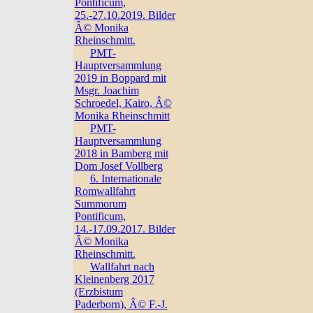
Pontificum,
25.-27.10.2019. Bilder
Â© Monika
Rheinschmitt.
PMT-
Hauptversammlung
2019 in Boppard mit
Msgr. Joachim
Schroedel, Kairo, Â©
Monika Rheinschmitt
PMT-
Hauptversammlung
2018 in Bamberg mit
Dom Josef Vollberg
6. Internationale
Romwallfahrt
Summorum
Pontificum,
14.-17.09.2017. Bilder
Â© Monika
Rheinschmitt.
Wallfahrt nach
Kleinenberg 2017
(Erzbistum
Paderborn), Â© F.-J.