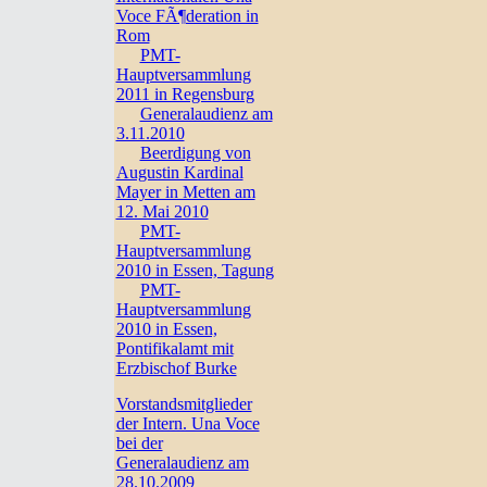
Voce FÃ¶deration in
Rom
PMT-
Hauptversammlung
2011 in Regensburg
Generalaudienz am
3.11.2010
Beerdigung von
Augustin Kardinal
Mayer in Metten am
12. Mai 2010
PMT-
Hauptversammlung
2010 in Essen, Tagung
PMT-
Hauptversammlung
2010 in Essen,
Pontifikalamt mit
Erzbischof Burke
Vorstandsmitglieder
der Intern. Una Voce
bei der
Generalaudienz am
28.10.2009