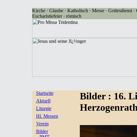
Kirche · Glaube · Katholisch · Messe · Gottesdienst · G
Eucharistiefeier · römisch
Startseite
Bilder
: 16. L
Aktuell
Herzogenrath 
Liturgie
Hl. Messen
Verein
Bilder
PMT-