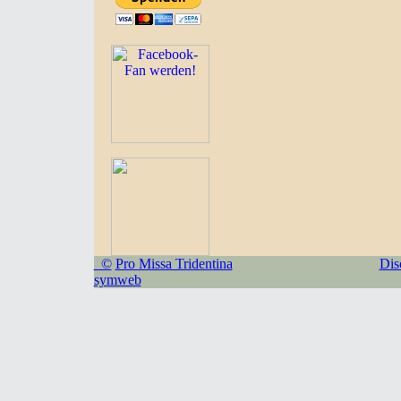
©
Pro Missa Tridentina
Dis
symweb