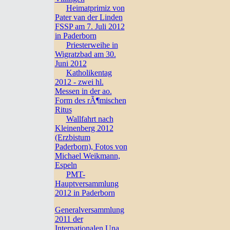
Heimatprimiz von
Pater van der Linden
FSSP am 7. Juli 2012
in Paderborn
Priesterweihe in
Wigratzbad am 30.
Juni 2012
Katholikentag
2012 - zwei hl.
Messen in der ao.
Form des rÃ¶mischen
Ritus
Wallfahrt nach
Kleinenberg 2012
(Erzbistum
Paderborn), Fotos von
Michael Weikmann,
Espeln
PMT-
Hauptversammlung
2012 in Paderborn
Generalversammlung
2011 der
Internationalen Una