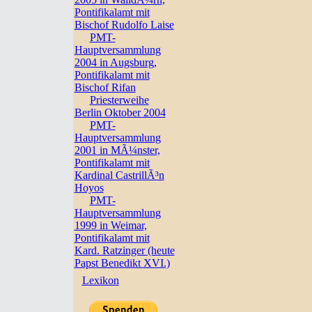
Pontifikalamt mit
Bischof Rudolfo Laise
PMT-
Hauptversammlung
2004 in Augsburg,
Pontifikalamt mit
Bischof Rifan
Priesterweihe
Berlin Oktober 2004
PMT-
Hauptversammlung
2001 in MÃ¼nster,
Pontifikalamt mit
Kardinal CastrillÃ³n
Hoyos
PMT-
Hauptversammlung
1999 in Weimar,
Pontifikalamt mit
Kard. Ratzinger (heute
Papst Benedikt XVI.)
Lexikon