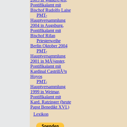
Pontifikalamt mit
Bischof Rudolfo Laise
PMT-
Hauptversammlung
2004 in Augsburg,
Pontifikalamt mit
Bischof Rifan
Priesterweihe
Berlin Oktober 2004
PMT-
Hauptversammlung
2001 in MÃ¼nster,
Pontifikalamt mit
Kardinal CastrillÃ³n
Hoyos
PMT-
Hauptversammlung
1999 in Weimar,
Pontifikalamt mit
Kard. Ratzinger (heute
Papst Benedikt XVI.)
Lexikon