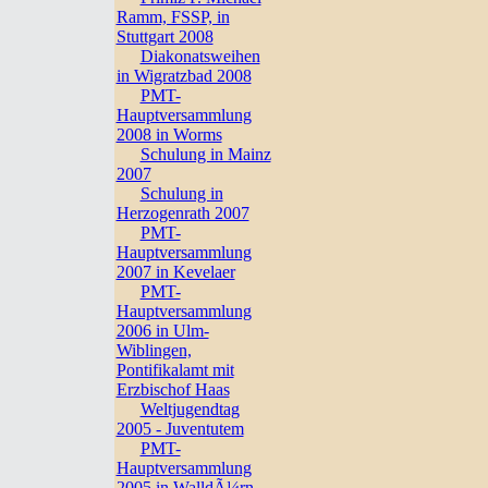
Ramm, FSSP, in
Stuttgart 2008
Diakonatsweihen
in Wigratzbad 2008
PMT-
Hauptversammlung
2008 in Worms
Schulung in Mainz
2007
Schulung in
Herzogenrath 2007
PMT-
Hauptversammlung
2007 in Kevelaer
PMT-
Hauptversammlung
2006 in Ulm-
Wiblingen,
Pontifikalamt mit
Erzbischof Haas
Weltjugendtag
2005 - Juventutem
PMT-
Hauptversammlung
2005 in WalldÃ¼rn,