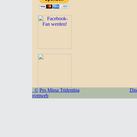
©
Pro Missa Tridentina
Dis
symweb