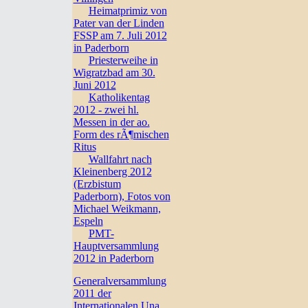
Heimatprimiz von
Pater van der Linden
FSSP am 7. Juli 2012
in Paderborn
Priesterweihe in
Wigratzbad am 30.
Juni 2012
Katholikentag
2012 - zwei hl.
Messen in der ao.
Form des rÃ¶mischen
Ritus
Wallfahrt nach
Kleinenberg 2012
(Erzbistum
Paderborn), Fotos von
Michael Weikmann,
Espeln
PMT-
Hauptversammlung
2012 in Paderborn
Generalversammlung
2011 der
Internationalen Una