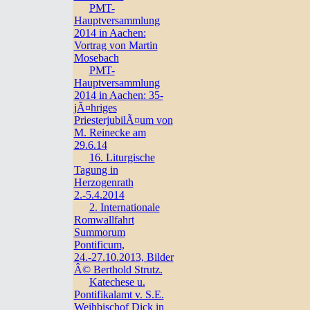
PMT-
Hauptversammlung
2014 in Aachen:
Vortrag von Martin
Mosebach
PMT-
Hauptversammlung
2014 in Aachen: 35-
jÃ¤hriges
PriesterjubilÃ¤um von
M. Reinecke am
29.6.14
16. Liturgische
Tagung in
Herzogenrath
2.-5.4.2014
2. Internationale
Romwallfahrt
Summorum
Pontificum,
24.-27.10.2013, Bilder
Â© Berthold Strutz.
Katechese u.
Pontifikalamt v. S.E.
Weihbischof Dick in