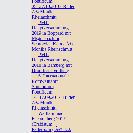
Pontificum,
25.-27.10.2019. Bilder
Â© Monika
Rheinschmitt.
PMT-
Hauptversammlung
2019 in Boppard mit
Msgr. Joachim
Schroedel, Kairo, Â©
Monika Rheinschmitt
PMT-
Hauptversammlung
2018 in Bamberg mit
Dom Josef Vollberg
6. Internationale
Romwallfahrt
Summorum
Pontificum,
14.-17.09.2017. Bilder
Â© Monika
Rheinschmitt.
Wallfahrt nach
Kleinenberg 2017
(Erzbistum
Paderborn), Â© F.-J.