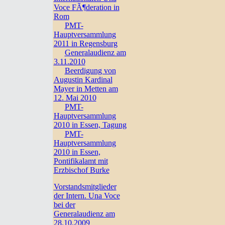
Voce FÃ¶deration in
Rom
PMT-
Hauptversammlung
2011 in Regensburg
Generalaudienz am
3.11.2010
Beerdigung von
Augustin Kardinal
Mayer in Metten am
12. Mai 2010
PMT-
Hauptversammlung
2010 in Essen, Tagung
PMT-
Hauptversammlung
2010 in Essen,
Pontifikalamt mit
Erzbischof Burke
Vorstandsmitglieder
der Intern. Una Voce
bei der
Generalaudienz am
28.10.2009