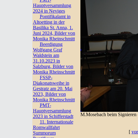
Hauptversammlung
2024 in Neviges
Pontifikalamt in
Altoetting in der
Basilika St. Anna, 1.
Juni 2024, Bilder von
Monika Rheinschmitt
Beerdigung
Wolfgang Graf
Waldstein am
31.10.2023 in
Salzburg, Bilder von
Monika Rheinschmitt
FSSP-
Diakonatsweihe in
Gestratz am 20. Mai
2023, Bilder von
Monika Rheinschmitt
PMT-
Hauptversammlung
M.Mosebach beim Signieren 
2023 in Schifferstadt
11. Internationale
Romwallfahrt
[
vor
Summorum