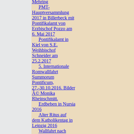
Mehring
PMT-
Hauptversammlung
2017 in Billerbeck mit
Pontifikalamt von
Erzbischof Pozzo am
6. Mai 2017
Pontifikalamt in
Kiel von S.E.
Weihbischof
Schneider am
25.2.2017
5. Internationale
Romwallfahrt
Summorum
Pontificum,
27.-30.10.2016. Bilder
Â© Monika
Rheinschmitt.
Erdbeben in Nursia
2016
Alter Ritus auf
dem Katholikentag in
Leipzig 2016
Wallfahrt nach