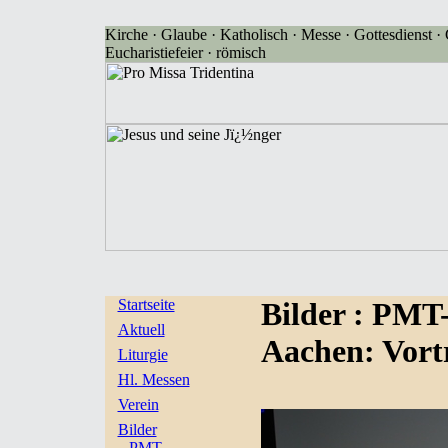
Kirche · Glaube · Katholisch · Messe · Gottesdienst · G
Eucharistiefeier · römisch
Startseite
Bilder
: PMT
Aktuell
Aachen: Vort
Liturgie
Hl. Messen
Verein
Bilder
PMT-