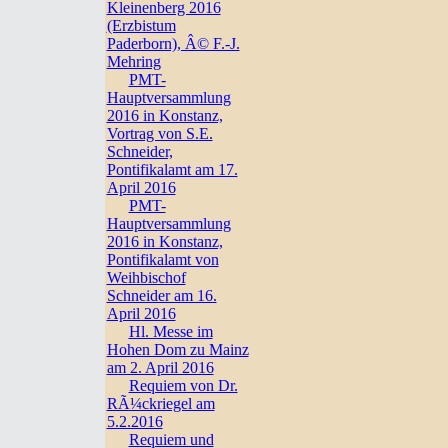
Kleinenberg 2016
(Erzbistum
Paderborn), Â© F.-J.
Mehring
PMT-
Hauptversammlung
2016 in Konstanz,
Vortrag von S.E.
Schneider,
Pontifikalamt am 17.
April 2016
PMT-
Hauptversammlung
2016 in Konstanz,
Pontifikalamt von
Weihbischof
Schneider am 16.
April 2016
Hl. Messe im
Hohen Dom zu Mainz
am 2. April 2016
Requiem von Dr.
RÃ¼ckriegel am
5.2.2016
Requiem und