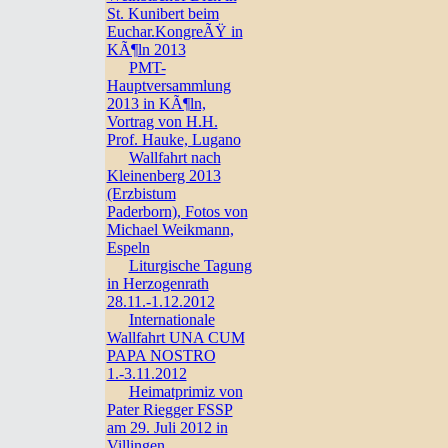
St. Kunibert beim
Euchar.KongreÃŸ in
KÃ¶ln 2013
PMT-
Hauptversammlung
2013 in KÃ¶ln,
Vortrag von H.H.
Prof. Hauke, Lugano
Wallfahrt nach
Kleinenberg 2013
(Erzbistum
Paderborn), Fotos von
Michael Weikmann,
Espeln
Liturgische Tagung
in Herzogenrath
28.11.-1.12.2012
Internationale
Wallfahrt UNA CUM
PAPA NOSTRO
1.-3.11.2012
Heimatprimiz von
Pater Riegger FSSP
am 29. Juli 2012 in
Villingen