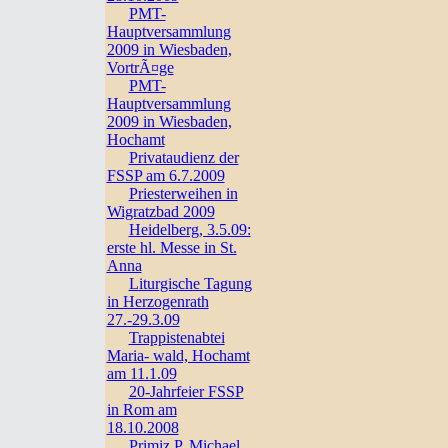
PMT-
Hauptversammlung
2009 in Wiesbaden,
VortrÃ¤ge
PMT-
Hauptversammlung
2009 in Wiesbaden,
Hochamt
Privataudienz der
FSSP am 6.7.2009
Priesterweihen in
Wigratzbad 2009
Heidelberg, 3.5.09:
erste hl. Messe in St.
Anna
Liturgische Tagung
in Herzogenrath
27.-29.3.09
Trappistenabtei
Maria- wald, Hochamt
am 11.1.09
20-Jahrfeier FSSP
in Rom am
18.10.2008
Primiz P. Michael