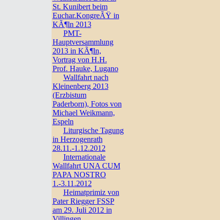
St. Kunibert beim
Euchar.KongreÃŸ in
KÃ¶ln 2013
PMT-
Hauptversammlung
2013 in KÃ¶ln,
Vortrag von H.H.
Prof. Hauke, Lugano
Wallfahrt nach
Kleinenberg 2013
(Erzbistum
Paderborn), Fotos von
Michael Weikmann,
Espeln
Liturgische Tagung
in Herzogenrath
28.11.-1.12.2012
Internationale
Wallfahrt UNA CUM
PAPA NOSTRO
1.-3.11.2012
Heimatprimiz von
Pater Riegger FSSP
am 29. Juli 2012 in
Villingen