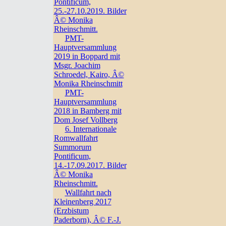
Pontificum,
25.-27.10.2019. Bilder
Â© Monika
Rheinschmitt.
PMT-
Hauptversammlung
2019 in Boppard mit
Msgr. Joachim
Schroedel, Kairo, Â©
Monika Rheinschmitt
PMT-
Hauptversammlung
2018 in Bamberg mit
Dom Josef Vollberg
6. Internationale
Romwallfahrt
Summorum
Pontificum,
14.-17.09.2017. Bilder
Â© Monika
Rheinschmitt.
Wallfahrt nach
Kleinenberg 2017
(Erzbistum
Paderborn), Â© F.-J.