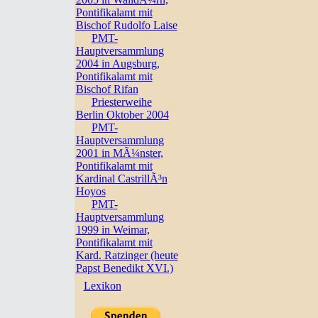
Pontifikalamt mit
Bischof Rudolfo Laise
PMT-
Hauptversammlung
2004 in Augsburg,
Pontifikalamt mit
Bischof Rifan
Priesterweihe
Berlin Oktober 2004
PMT-
Hauptversammlung
2001 in MÃ¼nster,
Pontifikalamt mit
Kardinal CastrillÃ³n
Hoyos
PMT-
Hauptversammlung
1999 in Weimar,
Pontifikalamt mit
Kard. Ratzinger (heute
Papst Benedikt XVI.)
Lexikon