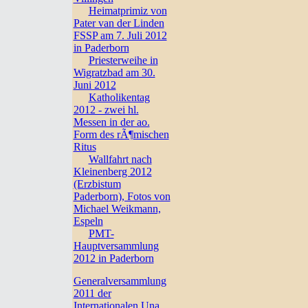
Heimatprimiz von
Pater van der Linden
FSSP am 7. Juli 2012
in Paderborn
Priesterweihe in
Wigratzbad am 30.
Juni 2012
Katholikentag
2012 - zwei hl.
Messen in der ao.
Form des rÃ¶mischen
Ritus
Wallfahrt nach
Kleinenberg 2012
(Erzbistum
Paderborn), Fotos von
Michael Weikmann,
Espeln
PMT-
Hauptversammlung
2012 in Paderborn
Generalversammlung
2011 der
Internationalen Una