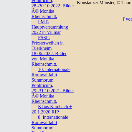
Pontificum,
Konstanzer Münster, © Thom
28.-30.10.2022. Bilder
Â© Monika
Rheinschmitt.
[
vor
PMT-
Hauptversammlung
2022 in Villmar
FSSP-
Priesterweihen in
Tuerkheim
18.06.2022. Bilder
von Monika
Rheinschmitt.
10. Internationale
Romwallfahrt
Summorum
Pontificum,
29.-31.10.2021. Bilder
Â© Monika
Rheinschmitt.
Klaus Kambach +
20.1.2020 RIP
8. Internationale
Romwallfahrt
Summorum