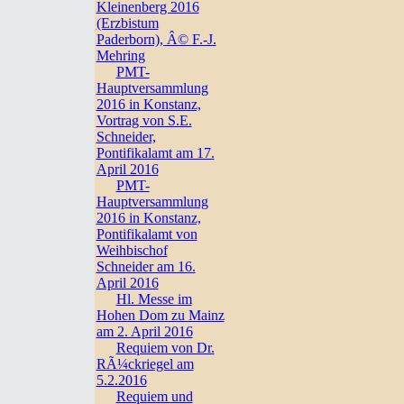
Kleinenberg 2016
(Erzbistum
Paderborn), Â© F.-J.
Mehring
PMT-
Hauptversammlung
2016 in Konstanz,
Vortrag von S.E.
Schneider,
Pontifikalamt am 17.
April 2016
PMT-
Hauptversammlung
2016 in Konstanz,
Pontifikalamt von
Weihbischof
Schneider am 16.
April 2016
Hl. Messe im
Hohen Dom zu Mainz
am 2. April 2016
Requiem von Dr.
RÃ¼ckriegel am
5.2.2016
Requiem und