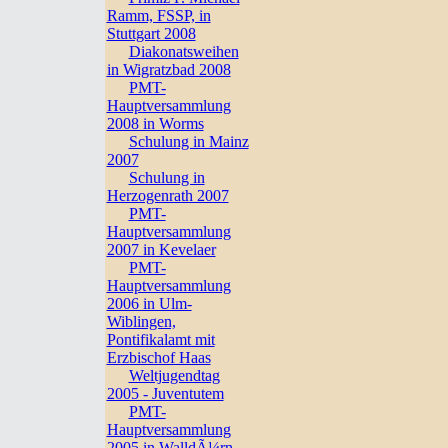
Ramm, FSSP, in
Stuttgart 2008
Diakonatsweihen
in Wigratzbad 2008
PMT-
Hauptversammlung
2008 in Worms
Schulung in Mainz
2007
Schulung in
Herzogenrath 2007
PMT-
Hauptversammlung
2007 in Kevelaer
PMT-
Hauptversammlung
2006 in Ulm-
Wiblingen,
Pontifikalamt mit
Erzbischof Haas
Weltjugendtag
2005 - Juventutem
PMT-
Hauptversammlung
2005 in WalldÃ¼rn,