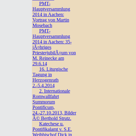
PMT-
Hauptversammlung
2014 in Aachen:
Vortrag von Martin
Mosebach
PMT-
Hauptversammlung
2014 in Aachen: 35-
jÃ¤hriges
PriesterjubilÃ¤um von
M. Reinecke am
29.6.14
16. Liturgische
Tagung in
Herzogenrath
2.-5.4.2014
2. Internationale
Romwallfahrt
Summorum
Pontificum,
24.-27.10.2013, Bilder
Â© Berthold Strutz.
Katechese u.
Pontifikalamt v. S.E.
Weihbischof Dick in