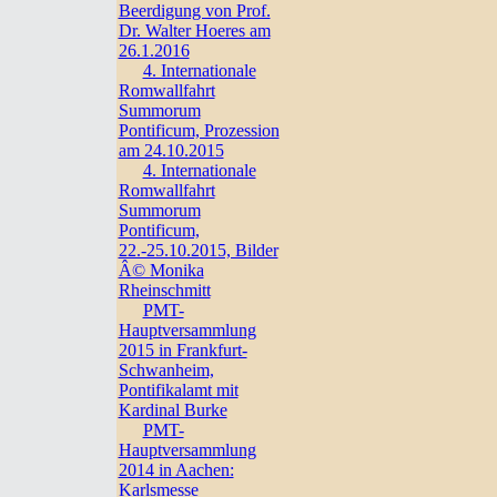
Beerdigung von Prof.
Dr. Walter Hoeres am
26.1.2016
4. Internationale
Romwallfahrt
Summorum
Pontificum, Prozession
am 24.10.2015
4. Internationale
Romwallfahrt
Summorum
Pontificum,
22.-25.10.2015, Bilder
Â© Monika
Rheinschmitt
PMT-
Hauptversammlung
2015 in Frankfurt-
Schwanheim,
Pontifikalamt mit
Kardinal Burke
PMT-
Hauptversammlung
2014 in Aachen:
Karlsmesse