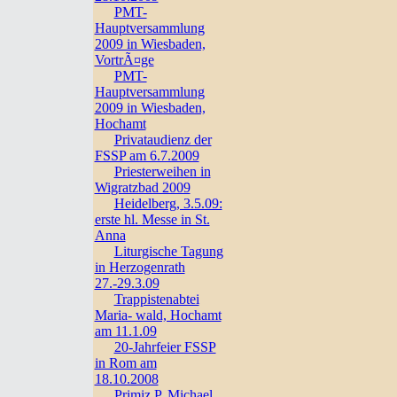
PMT-
Hauptversammlung
2009 in Wiesbaden,
VortrÃ¤ge
PMT-
Hauptversammlung
2009 in Wiesbaden,
Hochamt
Privataudienz der
FSSP am 6.7.2009
Priesterweihen in
Wigratzbad 2009
Heidelberg, 3.5.09:
erste hl. Messe in St.
Anna
Liturgische Tagung
in Herzogenrath
27.-29.3.09
Trappistenabtei
Maria- wald, Hochamt
am 11.1.09
20-Jahrfeier FSSP
in Rom am
18.10.2008
Primiz P. Michael