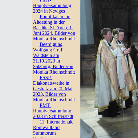
Hauptversammlung
2024 in Neviges
Pontifikalamt in
Altoetting in der
Basilika St. Anna, 1.
Juni 2024, Bilder von
Monika Rheinschmitt
Beerdigung
Wolfgang Graf
Waldstein am
31.10.2023 in
Salzburg, Bilder von
Monika Rheinschmitt
FSSP-
Diakonatsweihe in
Gestratz am 20. Mai
2023, Bilder von
Monika Rheinschmitt
PMT-
Hauptversammlung
2023 in Schifferstadt
11. Internationale
Romwallfahrt
Summorum