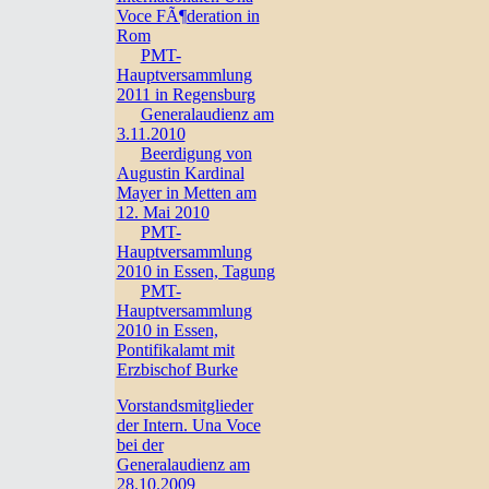
Voce FÃ¶deration in
Rom
PMT-
Hauptversammlung
2011 in Regensburg
Generalaudienz am
3.11.2010
Beerdigung von
Augustin Kardinal
Mayer in Metten am
12. Mai 2010
PMT-
Hauptversammlung
2010 in Essen, Tagung
PMT-
Hauptversammlung
2010 in Essen,
Pontifikalamt mit
Erzbischof Burke
Vorstandsmitglieder
der Intern. Una Voce
bei der
Generalaudienz am
28.10.2009