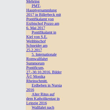
Mehring
PMT-
Hauptversammlung
2017 in Billerbeck mit
Pontifikalamt von
Erzbischof Pozzo am
6. Mai 2017
Pontifikalamt in
Kiel von S.E.
Weihbischof
Schneider am
25.2.2017
5. Internationale
Romwallfahrt
Summorum
Pontificum,
27.-30.10.2016. Bilder
Â© Monika
Rheinschmitt.
Erdbeben in Nursia
2016
Alter Ritus auf
dem Katholikentag in
Leipzig 2016
Wallfahrt nach