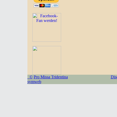
©
Pro Missa Tridentina
Dis
symweb