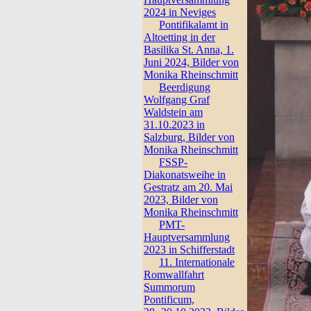
2024 in Neviges
Pontifikalamt in
Altoetting in der
Basilika St. Anna, 1.
Juni 2024, Bilder von
Monika Rheinschmitt
Beerdigung
Wolfgang Graf
Waldstein am
31.10.2023 in
Salzburg, Bilder von
Monika Rheinschmitt
FSSP-
Diakonatsweihe in
Gestratz am 20. Mai
2023, Bilder von
Monika Rheinschmitt
PMT-
Hauptversammlung
2023 in Schifferstadt
11. Internationale
Romwallfahrt
Summorum
Pontificum,