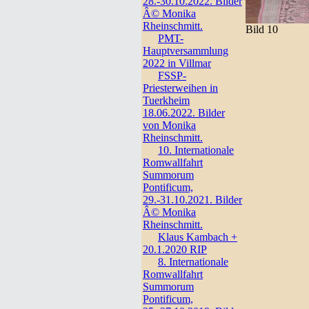
28.-30.10.2022. Bilder
Â© Monika
Rheinschmitt.
Bild 10
PMT-
Hauptversammlung
2022 in Villmar
FSSP-
Priesterweihen in
Tuerkheim
18.06.2022. Bilder
von Monika
Rheinschmitt.
10. Internationale
Romwallfahrt
Summorum
Pontificum,
29.-31.10.2021. Bilder
Â© Monika
Rheinschmitt.
Klaus Kambach +
20.1.2020 RIP
8. Internationale
Romwallfahrt
Summorum
Pontificum,