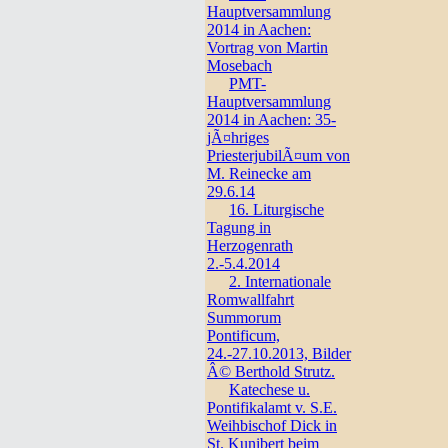
Hauptversammlung
2014 in Aachen:
Vortrag von Martin
Mosebach
PMT-
Hauptversammlung
2014 in Aachen: 35-
jÃ¤hriges
PriesterjubilÃ¤um von
M. Reinecke am
29.6.14
16. Liturgische
Tagung in
Herzogenrath
2.-5.4.2014
2. Internationale
Romwallfahrt
Summorum
Pontificum,
24.-27.10.2013, Bilder
Â© Berthold Strutz.
Katechese u.
Pontifikalamt v. S.E.
Weihbischof Dick in
St. Kunibert beim