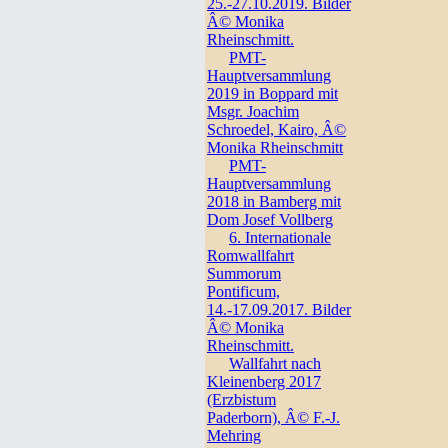
25.-27.10.2019. Bilder
Â© Monika
Rheinschmitt.
PMT-
Hauptversammlung
2019 in Boppard mit
Msgr. Joachim
Schroedel, Kairo, Â©
Monika Rheinschmitt
PMT-
Hauptversammlung
2018 in Bamberg mit
Dom Josef Vollberg
6. Internationale
Romwallfahrt
Summorum
Pontificum,
14.-17.09.2017. Bilder
Â© Monika
Rheinschmitt.
Wallfahrt nach
Kleinenberg 2017
(Erzbistum
Paderborn), Â© F.-J.
Mehring