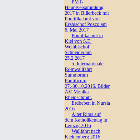
PMT-
Hauptversammlung
2017 in Billerbeck mit
Pontifikalamt von
Erzbischof Pozzo am
6. Mai 2017
Pontifikalamt in
Kiel von S.E.
Weihbischof
Schneider am
25.2.2017
5. Internationale
Romwallfahrt
Summorum
Pontificum,
27.-30.10.2016. Bilder
Â© Monika
Rheinschmitt.
Erdbeben in Nursia
2016
Alter Ritus auf
dem Katholikentag in
Leipzig 2016
Wallfahrt nach
Kleinenberg 2016