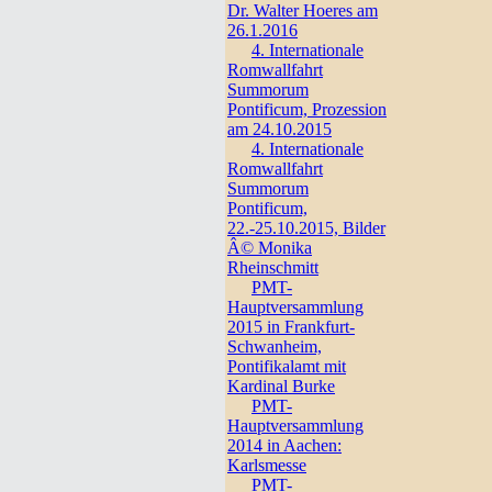
Dr. Walter Hoeres am
26.1.2016
4. Internationale
Romwallfahrt
Summorum
Pontificum, Prozession
am 24.10.2015
4. Internationale
Romwallfahrt
Summorum
Pontificum,
22.-25.10.2015, Bilder
Â© Monika
Rheinschmitt
PMT-
Hauptversammlung
2015 in Frankfurt-
Schwanheim,
Pontifikalamt mit
Kardinal Burke
PMT-
Hauptversammlung
2014 in Aachen:
Karlsmesse
PMT-