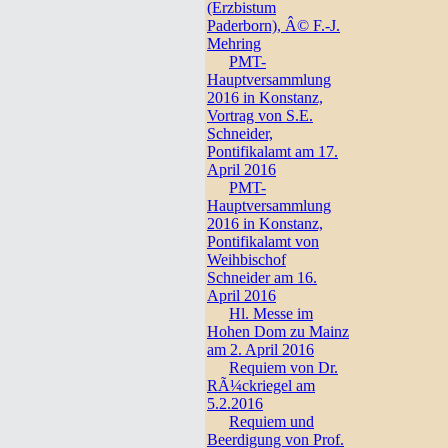
(Erzbistum
Paderborn), Â© F.-J.
Mehring
PMT-
Hauptversammlung
2016 in Konstanz,
Vortrag von S.E.
Schneider,
Pontifikalamt am 17.
April 2016
PMT-
Hauptversammlung
2016 in Konstanz,
Pontifikalamt von
Weihbischof
Schneider am 16.
April 2016
Hl. Messe im
Hohen Dom zu Mainz
am 2. April 2016
Requiem von Dr.
RÃ¼ckriegel am
5.2.2016
Requiem und
Beerdigung von Prof.