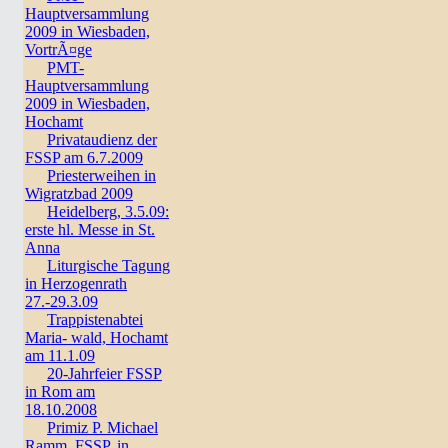
Hauptversammlung
2009 in Wiesbaden,
VortrÃ¤ge
PMT-
Hauptversammlung
2009 in Wiesbaden,
Hochamt
Privataudienz der
FSSP am 6.7.2009
Priesterweihen in
Wigratzbad 2009
Heidelberg, 3.5.09:
erste hl. Messe in St.
Anna
Liturgische Tagung
in Herzogenrath
27.-29.3.09
Trappistenabtei
Maria- wald, Hochamt
am 11.1.09
20-Jahrfeier FSSP
in Rom am
18.10.2008
Primiz P. Michael
Ramm, FSSP, in