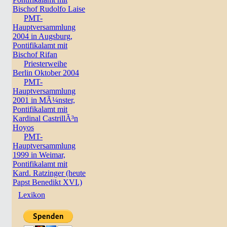
Bischof Rudolfo Laise
PMT-
Hauptversammlung
2004 in Augsburg,
Pontifikalamt mit
Bischof Rifan
Priesterweihe
Berlin Oktober 2004
PMT-
Hauptversammlung
2001 in MÃ¼nster,
Pontifikalamt mit
Kardinal CastrillÃ³n
Hoyos
PMT-
Hauptversammlung
1999 in Weimar,
Pontifikalamt mit
Kard. Ratzinger (heute
Papst Benedikt XVI.)
Lexikon