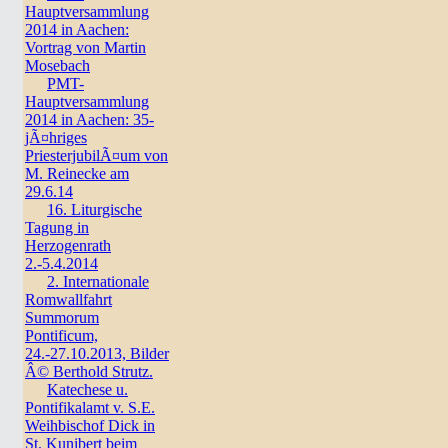
Hauptversammlung
2014 in Aachen:
Vortrag von Martin
Mosebach
PMT-
Hauptversammlung
2014 in Aachen: 35-
jÃ¤hriges
PriesterjubilÃ¤um von
M. Reinecke am
29.6.14
16. Liturgische
Tagung in
Herzogenrath
2.-5.4.2014
2. Internationale
Romwallfahrt
Summorum
Pontificum,
24.-27.10.2013, Bilder
Â© Berthold Strutz.
Katechese u.
Pontifikalamt v. S.E.
Weihbischof Dick in
St. Kunibert beim