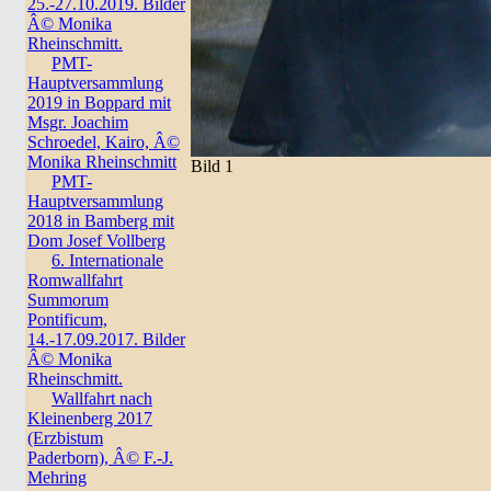
25.-27.10.2019. Bilder
Â© Monika
Rheinschmitt.
PMT-
Hauptversammlung
2019 in Boppard mit
Msgr. Joachim
Schroedel, Kairo, Â©
Monika Rheinschmitt
Bild 1
PMT-
Hauptversammlung
2018 in Bamberg mit
Dom Josef Vollberg
6. Internationale
Romwallfahrt
Summorum
Pontificum,
14.-17.09.2017. Bilder
Â© Monika
Rheinschmitt.
Wallfahrt nach
Kleinenberg 2017
(Erzbistum
Paderborn), Â© F.-J.
Mehring