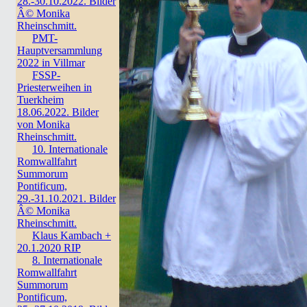
28.-30.10.2022. Bilder
Â© Monika
Rheinschmitt.
PMT-
Hauptversammlung
2022 in Villmar
FSSP-
Priesterweihen in
Tuerkheim
18.06.2022. Bilder
von Monika
Rheinschmitt.
10. Internationale
Romwallfahrt
Summorum
Pontificum,
29.-31.10.2021. Bilder
Â© Monika
Rheinschmitt.
Klaus Kambach +
20.1.2020 RIP
8. Internationale
Romwallfahrt
Summorum
Pontificum,