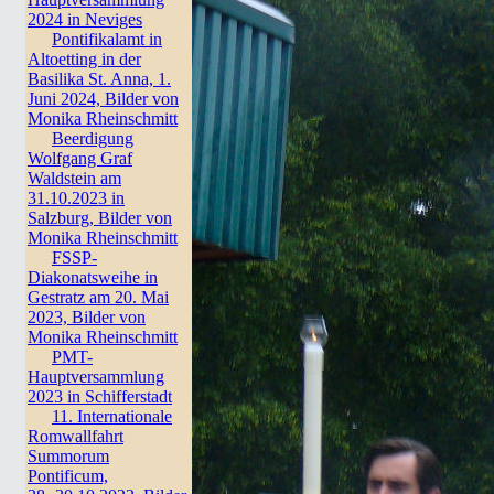
2024 in Neviges
Pontifikalamt in
Altoetting in der
Basilika St. Anna, 1.
Juni 2024, Bilder von
Monika Rheinschmitt
Beerdigung
Wolfgang Graf
Waldstein am
31.10.2023 in
Salzburg, Bilder von
Monika Rheinschmitt
FSSP-
Diakonatsweihe in
Gestratz am 20. Mai
2023, Bilder von
Monika Rheinschmitt
PMT-
Hauptversammlung
2023 in Schifferstadt
11. Internationale
Romwallfahrt
Summorum
Pontificum,