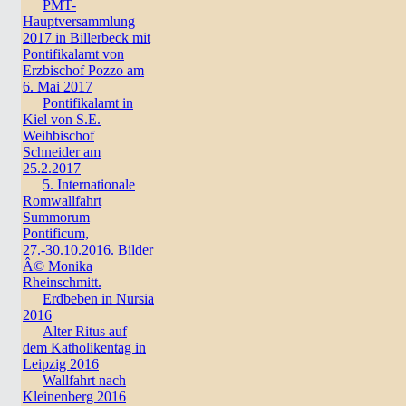
PMT-
Hauptversammlung
2017 in Billerbeck mit
Pontifikalamt von
Erzbischof Pozzo am
6. Mai 2017
Pontifikalamt in
Kiel von S.E.
Weihbischof
Schneider am
25.2.2017
5. Internationale
Romwallfahrt
Summorum
Pontificum,
27.-30.10.2016. Bilder
Â© Monika
Rheinschmitt.
Erdbeben in Nursia
2016
Alter Ritus auf
dem Katholikentag in
Leipzig 2016
Wallfahrt nach
Kleinenberg 2016