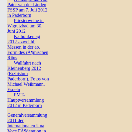
Pater van der Linden
FSSP am 7. Juli 2012
in Paderborn
Priesterweihe in
Wigratzbad am 30.
Juni 2012
Katholikentag
2012 - zwei hl.
Messen in der ao.
Form des rÃ¶mischen
Ritus
Wallfahrt nach
Kleinenberg 2012
(Erzbistum
Paderborn), Fotos von
Michael Weikmann,
Espeln
PMT-
Hauptversammlung
2012 in Paderborn
Generalversammlung
2011 der
Internationalen Una
Voce FÃ¶deration in