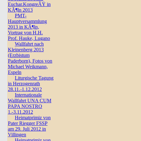
Euchar.KongreÃŸ in
KÃ¶ln 2013
PMT-
Hauptversammlung
2013 in KÃ¶ln,
Vortrag von H.H.
Prof. Hauke, Lugano
Wallfahrt nach
Kleinenberg 2013
(Erzbistum
Paderborn), Fotos von
Michael Weikmann,
Espeln
Liturgische Tagung
in Herzogenrath
28.11.-1.12.2012
Internationale
Wallfahrt UNA CUM
PAPA NOSTRO
1.-3.11.2012
Heimatprimiz von
Pater Riegger FSSP
am 29. Juli 2012 in
Villingen
Heimatprimiz von