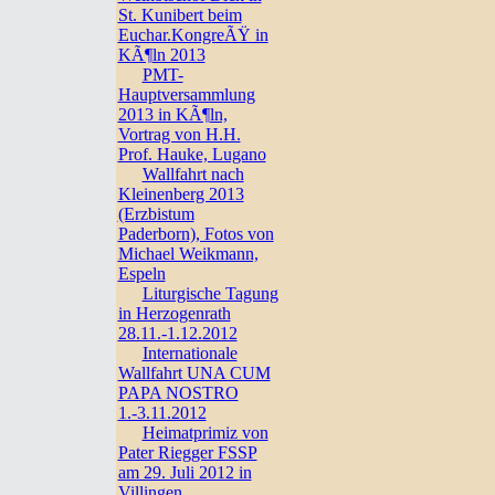
St. Kunibert beim
Euchar.KongreÃŸ in
KÃ¶ln 2013
PMT-
Hauptversammlung
2013 in KÃ¶ln,
Vortrag von H.H.
Prof. Hauke, Lugano
Wallfahrt nach
Kleinenberg 2013
(Erzbistum
Paderborn), Fotos von
Michael Weikmann,
Espeln
Liturgische Tagung
in Herzogenrath
28.11.-1.12.2012
Internationale
Wallfahrt UNA CUM
PAPA NOSTRO
1.-3.11.2012
Heimatprimiz von
Pater Riegger FSSP
am 29. Juli 2012 in
Villingen