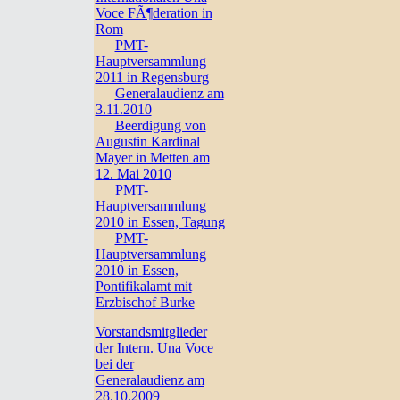
Voce FÃ¶deration in
Rom
PMT-
Hauptversammlung
2011 in Regensburg
Generalaudienz am
3.11.2010
Beerdigung von
Augustin Kardinal
Mayer in Metten am
12. Mai 2010
PMT-
Hauptversammlung
2010 in Essen, Tagung
PMT-
Hauptversammlung
2010 in Essen,
Pontifikalamt mit
Erzbischof Burke
Vorstandsmitglieder
der Intern. Una Voce
bei der
Generalaudienz am
28.10.2009