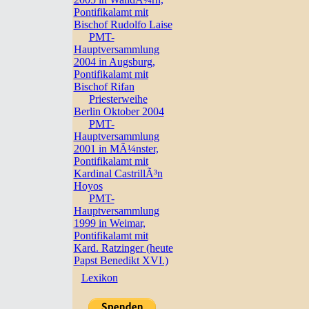
Pontifikalamt mit
Bischof Rudolfo Laise
PMT-
Hauptversammlung
2004 in Augsburg,
Pontifikalamt mit
Bischof Rifan
Priesterweihe
Berlin Oktober 2004
PMT-
Hauptversammlung
2001 in MÃ¼nster,
Pontifikalamt mit
Kardinal CastrillÃ³n
Hoyos
PMT-
Hauptversammlung
1999 in Weimar,
Pontifikalamt mit
Kard. Ratzinger (heute
Papst Benedikt XVI.)
Lexikon