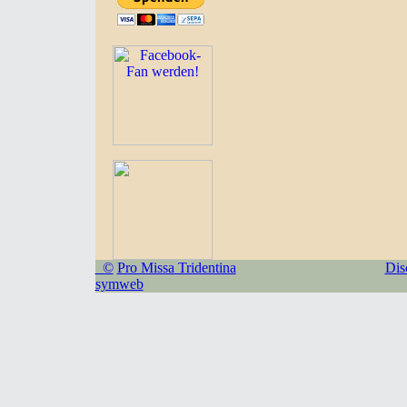
©
Pro Missa Tridentina
Dis
symweb