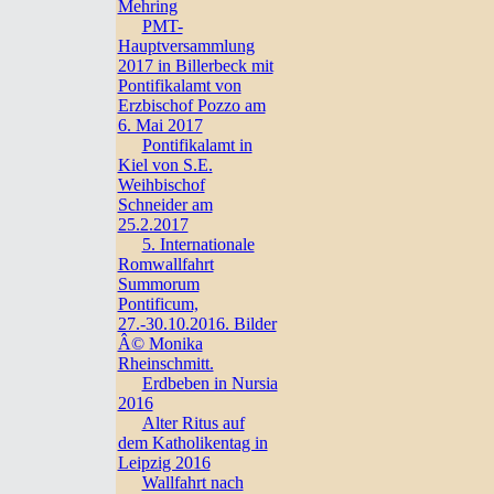
Mehring
PMT-
Hauptversammlung
2017 in Billerbeck mit
Pontifikalamt von
Erzbischof Pozzo am
6. Mai 2017
Pontifikalamt in
Kiel von S.E.
Weihbischof
Schneider am
25.2.2017
5. Internationale
Romwallfahrt
Summorum
Pontificum,
27.-30.10.2016. Bilder
Â© Monika
Rheinschmitt.
Erdbeben in Nursia
2016
Alter Ritus auf
dem Katholikentag in
Leipzig 2016
Wallfahrt nach