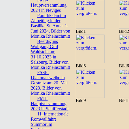
Hauptversammlung
2024 in Neviges
Pontifikalamt in
Altoetting in der
Basilika St. Anna, 1.
Juni 2024, Bilder von
Bild1
Bild2
Monika Rheinschmitt
Beerdigung
Wolfgang Graf
Waldstein am
31.10.2023 in
Salzburg, Bilder von
Bild5
Bild6
Monika Rheinschmitt
FSSP-
Diakonatsweihe in
Gestratz am 20. Mai
2023, Bilder von
Monika Rheinschmitt
PMT-
Bild9
Bild
Hauptversammlung
2023 in Schifferstadt
11. Internationale
Romwallfahrt
Summorum