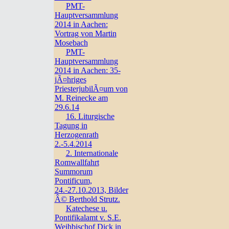
PMT-
Hauptversammlung
2014 in Aachen:
Vortrag von Martin
Mosebach
PMT-
Hauptversammlung
2014 in Aachen: 35-
jÃ¤hriges
PriesterjubilÃ¤um von
M. Reinecke am
29.6.14
16. Liturgische
Tagung in
Herzogenrath
2.-5.4.2014
2. Internationale
Romwallfahrt
Summorum
Pontificum,
24.-27.10.2013, Bilder
Â© Berthold Strutz.
Katechese u.
Pontifikalamt v. S.E.
Weihbischof Dick in