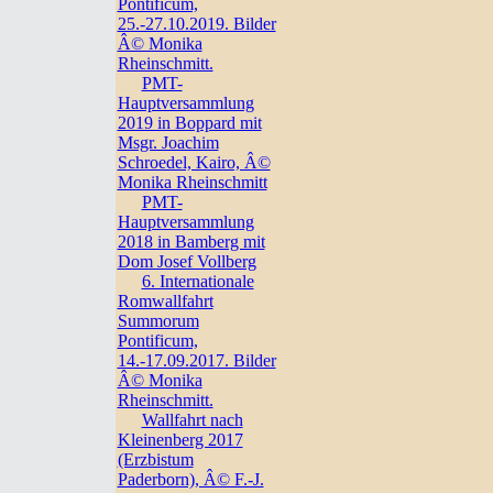
Pontificum,
25.-27.10.2019. Bilder
Â© Monika
Rheinschmitt.
PMT-
Hauptversammlung
2019 in Boppard mit
Msgr. Joachim
Schroedel, Kairo, Â©
Monika Rheinschmitt
PMT-
Hauptversammlung
2018 in Bamberg mit
Dom Josef Vollberg
6. Internationale
Romwallfahrt
Summorum
Pontificum,
14.-17.09.2017. Bilder
Â© Monika
Rheinschmitt.
Wallfahrt nach
Kleinenberg 2017
(Erzbistum
Paderborn), Â© F.-J.