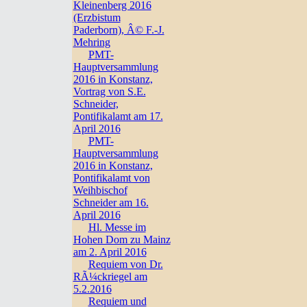
Kleinenberg 2016
(Erzbistum
Paderborn), Â© F.-J.
Mehring
PMT-
Hauptversammlung
2016 in Konstanz,
Vortrag von S.E.
Schneider,
Pontifikalamt am 17.
April 2016
PMT-
Hauptversammlung
2016 in Konstanz,
Pontifikalamt von
Weihbischof
Schneider am 16.
April 2016
Hl. Messe im
Hohen Dom zu Mainz
am 2. April 2016
Requiem von Dr.
RÃ¼ckriegel am
5.2.2016
Requiem und