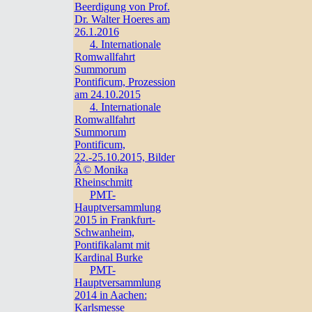
Beerdigung von Prof.
Dr. Walter Hoeres am
26.1.2016
4. Internationale
Romwallfahrt
Summorum
Pontificum, Prozession
am 24.10.2015
4. Internationale
Romwallfahrt
Summorum
Pontificum,
22.-25.10.2015, Bilder
Â© Monika
Rheinschmitt
PMT-
Hauptversammlung
2015 in Frankfurt-
Schwanheim,
Pontifikalamt mit
Kardinal Burke
PMT-
Hauptversammlung
2014 in Aachen:
Karlsmesse