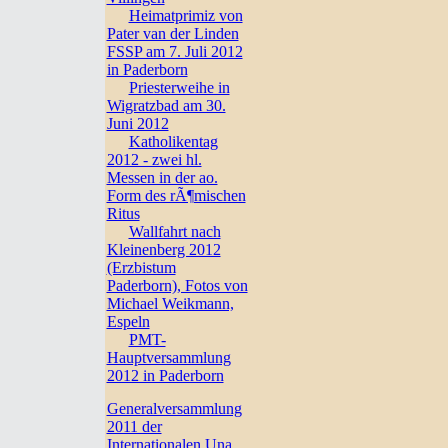
Heimatprimiz von
Pater van der Linden
FSSP am 7. Juli 2012
in Paderborn
Priesterweihe in
Wigratzbad am 30.
Juni 2012
Katholikentag
2012 - zwei hl.
Messen in der ao.
Form des rÃ¶mischen
Ritus
Wallfahrt nach
Kleinenberg 2012
(Erzbistum
Paderborn), Fotos von
Michael Weikmann,
Espeln
PMT-
Hauptversammlung
2012 in Paderborn
Generalversammlung
2011 der
Internationalen Una