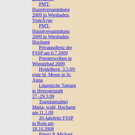
PMT-
Hauptversammlung
2009 in Wiesbaden,
VortrÃ¤ge
PMT-
Hauptversammlung
2009 in Wiesbaden,
Hochamt
Privataudienz der
FSSP am 6.7.2009
Priesterweihen in
Wigratzbad 2009
Heidelberg, 3.5.09:
erste hl. Messe in St.
Anna
Liturgische Tagung
in Herzogenrath
27.-29.3.09
Trappistenabtei
Maria- wald, Hochamt
am 11.1.09
20-Jahrfeier FSSP
in Rom am
18.10.2008
Primiz P. Michael