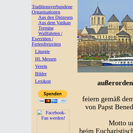
Traditionsverbundene
Organisationen
Aus den Diözesen
Aus dem Vatikan
Termine
Wallfahrten /
Exerzitien /
Ferienfreizeiten
Liturgie
Hl. Messen
Verein
Bilder
Lexikon
außerorden
feiern gemäß de
von Papst Benedi
Motto u
beim Eucharistisc