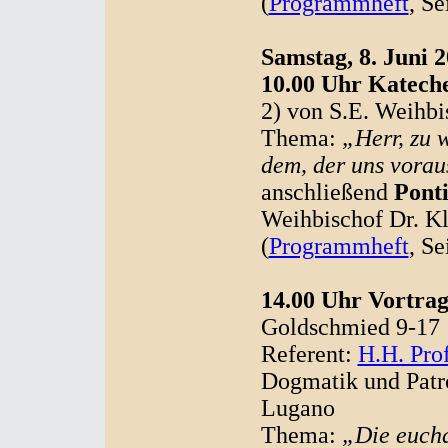
(
Programmheft
, Se
Samstag, 8. Juni 2
10.00 Uhr Katech
2) von S.E. Weihbi
Thema:
„Herr, zu 
dem, der uns vorau
anschließend
Pont
Weihbischof Dr. K
(
Programmheft
, Se
14.00 Uhr Vortra
Goldschmied 9-17
Referent:
H.H. Pro
Dogmatik und Patro
Lugano
Thema:
„Die eucha