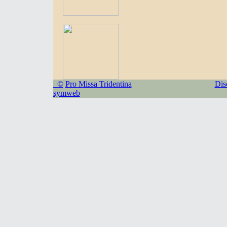
©
Pro Missa Tridentina
Dis
symweb