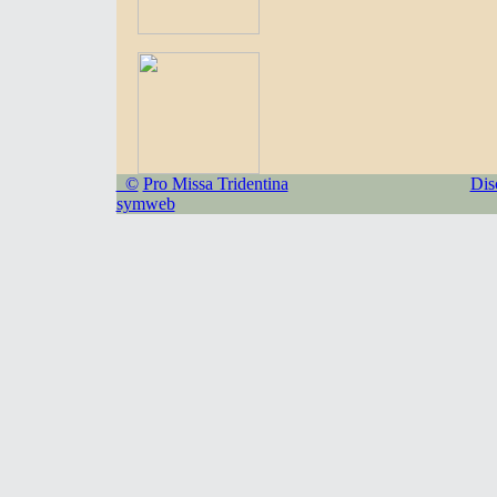
©
Pro Missa Tridentina
Dis
symweb